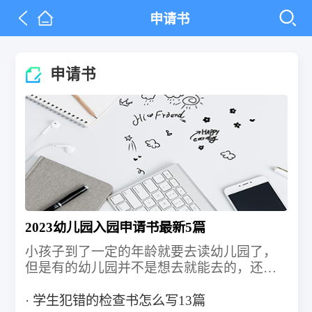
申请书
申请书
2023幼儿园入园申请书最新5篇
小孩子到了一定的年龄就要去读幼儿园了，
但是有的幼儿园并不是想去就能去的，还需
要写一份申请书，那么幼儿园入园申请书怎
么写呢？下面找到一些范文，可以参考一
学生犯错的检查书怎么写13篇