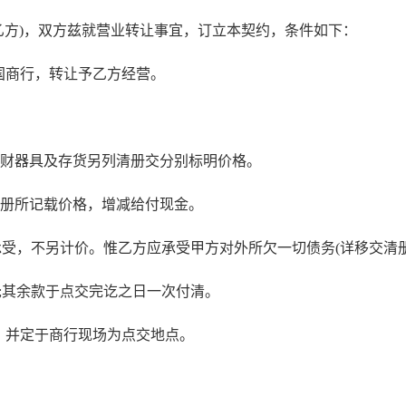
乙方)，双方兹就营业转让事宜，订立本契约，条件如下：
国商行，转让予乙方经营。
财器具及存货另列清册交分别标明价格。
清册所记载价格，增减给付现金。
方承受，不另计价。惟乙方应承受甲方对外所欠一切债务(详移交清册
;其余款于点交完讫之日一次付清。
期，并定于商行现场为点交地点。