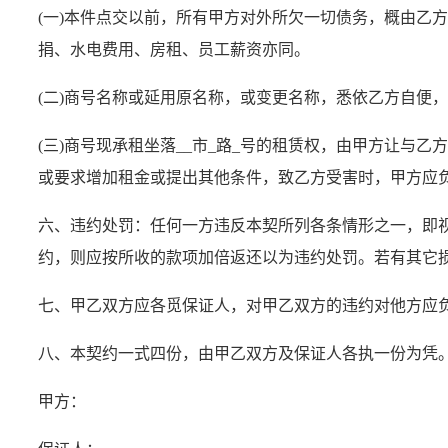
(一)本件点交以前，所有甲方对外所欠一切债务，概由乙
捐、水电费用、房租、员工薪资亦同。
(二)商号名称或延用原名称，或变更名称，悉依乙方自便
(三)商号现承租坐落__
市_路_号的租赁权，由甲方让与乙
或要求增加租金或提出其他条件，致乙方受害时，甲方应
六、违约处罚：任何一方违反本契所列各条情形之一，即
约，则应按所收的款项加倍返还以为违约处罚。若有其它
七、甲乙双方应各觅保证人，对甲乙双方的违约对他方应
八、本契约一式四份，由甲乙双方及保证人各执一份为凭
甲方：