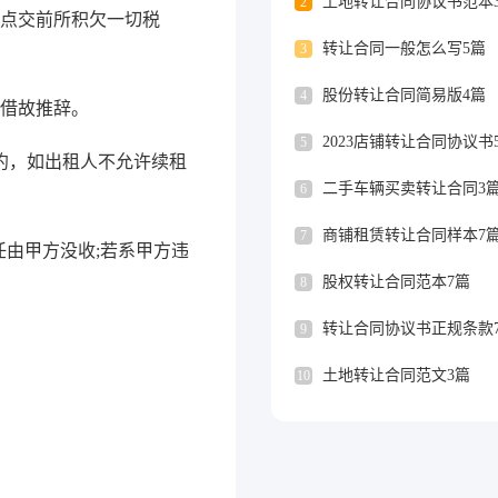
土地转让合同协议书范本
2
。点交前所积欠一切税
转让合同一般怎么写5篇
3
股份转让合同简易版4篇
4
得借故推辞。
2023店铺转让合同协议书
5
约，如出租人不允许续租
二手车辆买卖转让合同3
6
商铺租赁转让合同样本7
7
由甲方没收;若系甲方违
股权转让合同范本7篇
8
转让合同协议书正规条款
9
土地转让合同范文3篇
10