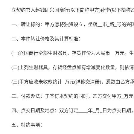
立契约书人赵钱即兴国商行(以下简称甲方)孙李(以下简称
一、转让标的：甲方愿将独资设立，坐落__市_路_号的兴
二、本件转让价格及其计算标准：
(一)兴国商行全部生财器具，存货作价为人民币__
万元。生
(二)上列生财器具，存货经盘点如有增减变化数量，则依
(三)甲方应收未收款约计_万元(详移交清册)，悉数由乙
三、付款办法：于签订本契约的同时，乙方交付甲方_万元
四、点交日期及地点：双方订定____年_月_日为点交日
五、特约事项：