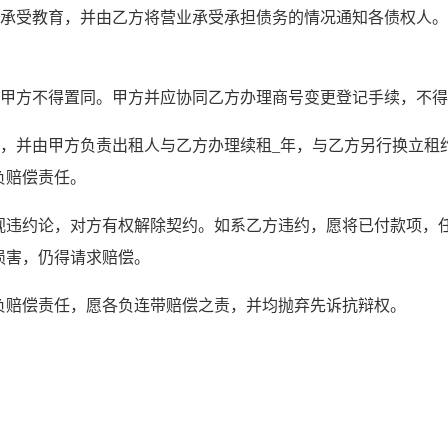
方承受教育，并由乙方将营业承受承担债务的情况通知各债权人
，甲方不得置同。甲方并应协同乙方办理商号变更登记手续，不
方，并由甲方负责出租人与乙方办理续租_年，与乙方另行换立租
负赔偿责任。
视违约论，对方有权解除契约。如系乙方违约，愿将已付款项，任
损害，仍得请求赔偿。
负赔偿责任，愿各负连带赔偿之责，并均抛弃先诉抗辩权。
。