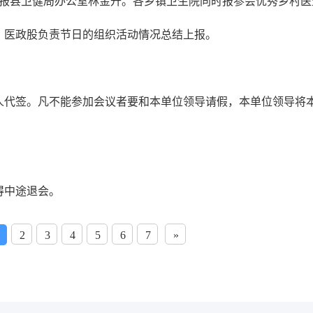
之前报县卫健局办公室林金升。各乡镇卫生院同时报参会优秀乡村
，医政股负责节日的组织活动情况总结上报。
人代签。凡不能参加会议者要和本单位领导请假，本单位领导将
得中途退会。
2
3
4
5
6
7
»