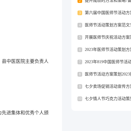
提升成绩的方法和策略7
2
第六届中国医师节活动方
3
医师节活动策划方案范文
4
开展医师节庆祝活动方案
5
2023年医师节活动策划
6
、县中医医院主要负责人
2023年819中国医师节活
7
医师节活动方案策划2023
8
七夕卖场促销活动宣传方
9
10
为先进集体和优秀个人颁