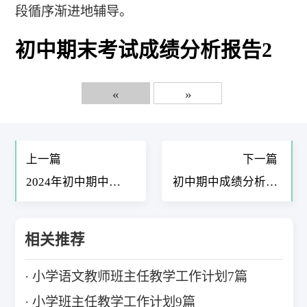
段循序渐进地辅导。
初中期末考试成绩分析报告2
«
»
上一篇
下一篇
2024年初中期中测
初中期中成绩分析总
试成绩分析8篇
结与反思9篇
相关推荐
小学语文教师班主任教学工作计划7篇
小学班主任教学工作计划9篇