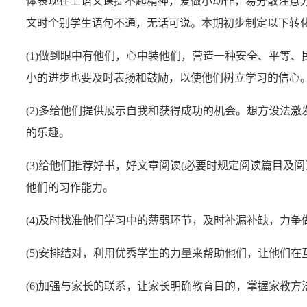
体表现在上语文课提不起精神，爱做小动作，易分散注意
文时个别学生语句不通，无话可说。本期初步制定以下转
(1)做到眼中有他们，心中装他们，营造一种安全、平等、
小的进步也要及时表扬和鼓励，以使他们树立学习的信心
(2)多给他们提供展示自我和获得成功的机会。想方设法
的乐趣。
(3)给他们推荐好书，好文章阅读(必要时规定阅读篇目及
他们的习作能力。
(4)及时找准他们学习中的薄弱环节，及时补漏补缺，力
(5)安排结对，利用优秀学生的力量来帮助他们，让他们
(6)加强与家长的联系，让家长明确教育目的，掌握家教