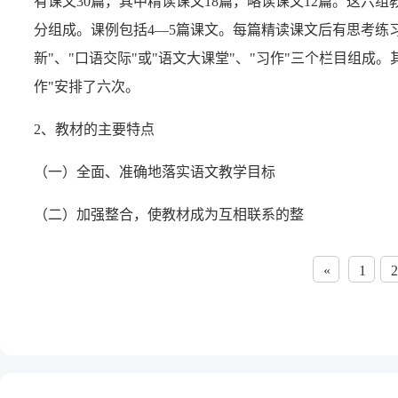
有课文30篇，其中精读课文18篇，略读课文12篇。这六组
分组成。课例包括4—5篇课文。每篇精读课文后有思考练
新"、"口语交际"或"语文大课堂"、"习作"三个栏目组成
作"安排了六次。
2、教材的主要特点
（一）全面、准确地落实语文教学目标
（二）加强整合，使教材成为互相联系的整
«
1
2