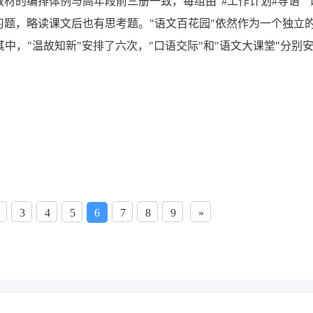
教材的编排体例与高年段前三册一致，每组由"#工作计划#导语""
习题，略读课文后也有思考题。"语文百花园"依然作为一个独立
。其中，"温故知新"安排了六次，"口语交际"和"语文大课堂"分别
3
4
5
6
7
8
9
»