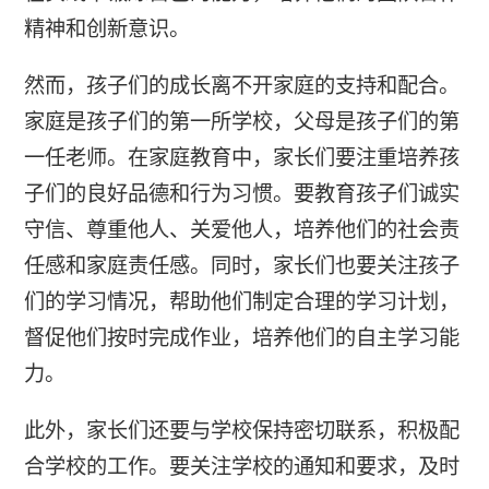
精神和创新意识。
然而，孩子们的成长离不开家庭的支持和配合。
家庭是孩子们的第一所学校，父母是孩子们的第
一任老师。在家庭教育中，家长们要注重培养孩
子们的良好品德和行为习惯。要教育孩子们诚实
守信、尊重他人、关爱他人，培养他们的社会责
任感和家庭责任感。同时，家长们也要关注孩子
们的学习情况，帮助他们制定合理的学习计划，
督促他们按时完成作业，培养他们的自主学习能
力。
此外，家长们还要与学校保持密切联系，积极配
合学校的工作。要关注学校的通知和要求，及时