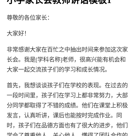
小学家长会教师讲话模板1
尊敬的各位家长：
大家好！
非常感谢大家在百忙之中抽出时间来参加这次家
长会。我是[学科名称]老师，很高兴能有机会和
大家一起交流孩子们的学习和成长情况。
首先，我想谈谈孩子们在学校的表现。在过去的
一段时间里，孩子们在学习上都非常努力，大部
分同学都取得了不错的成绩。他们在课堂上积极
发言，认真听讲，课后也能按时完成作业。同
时，孩子们在品德方面也有了很大的进步，他们
学会了尊重他人、关心他人，懂得了团队合作的