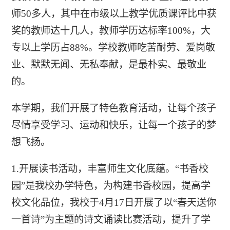
师50多人，其中在市级以上教学优质课评比中获
奖的教师达十几人，教师学历达标率100%，大
专以上学历占88%。学校教师吃苦耐劳、爱岗敬
业、默默无闻、无私奉献，是最朴实、最敬业
的。
本学期，我们开展了特色教育活动，让每个孩子
尽情享受学习、运动和快乐，让每一个孩子的梦
想飞扬。
1.开展读书活动，丰富师生文化底蕴。“书香校
园”是我校办学特色，为构建书香校园，提高学
校文化品位，我校于4月17日开展了以“春天送你
一首诗”为主题的诗文诵读比赛活动，提升了学